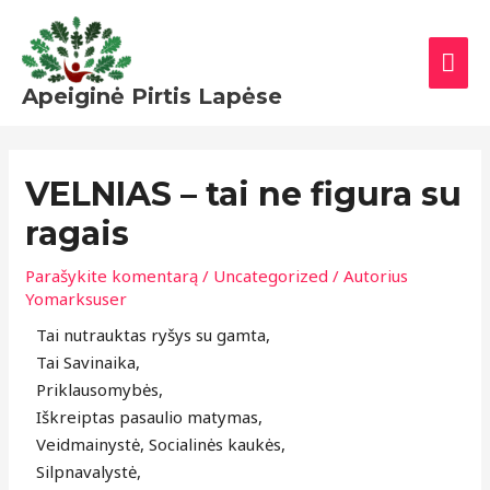
Pereiti
PAG
prie
MEN
turinio
Apeiginė Pirtis Lapėse
VELNIAS – tai ne figura su
ragais
Parašykite komentarą
/
Uncategorized
/ Autorius
Yomarksuser
Tai nutrauktas ryšys su gamta,
Tai Savinaika,
Priklausomybės,
Iškreiptas pasaulio matymas,
Veidmainystė, Socialinės kaukės,
Silpnavalystė,