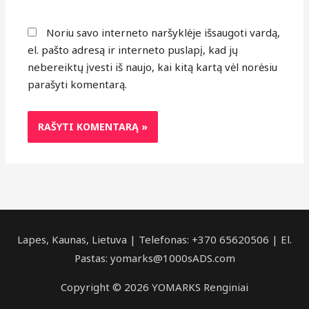
Noriu savo interneto naršyklėje išsaugoti vardą,
el. pašto adresą ir interneto puslapį, kad jų
nebereiktų įvesti iš naujo, kai kitą kartą vėl norėsiu
parašyti komentarą.
Lapes, Kaunas, Lietuva | Telefonas: +370 65620506 | El.
Pastas: yomarks@1000sADS.com
Copyright © 2026 YOMARKS Renginiai