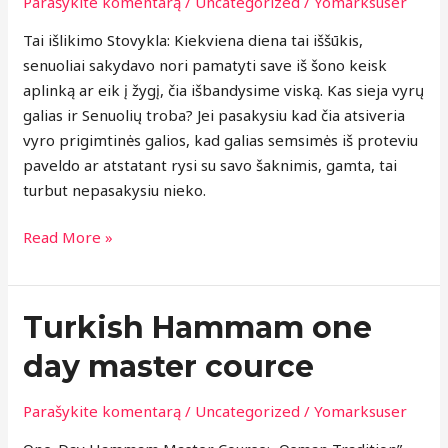
Parašykite komentarą
/
Uncategorized
/
Yomarksuser
Senuolių
troba
Tai išlikimo Stovykla: Kiekviena diena tai iššūkis,
įvadas
senuoliai sakydavo nori pamatyti save iš šono keisk
aplinką ar eik į žygį, čia išbandysime viską. Kas sieja vyrų
galias ir Senuolių troba? Jei pasakysiu kad čia atsiveria
vyro prigimtinės galios, kad galias semsimės iš proteviu
paveldo ar atstatant rysi su savo šaknimis, gamta, tai
turbut nepasakysiu nieko.
Read More »
Turkish
Turkish Hammam one
Hammam
day master cource
one
day
Parašykite komentarą
/
Uncategorized
/
Yomarksuser
master
cource