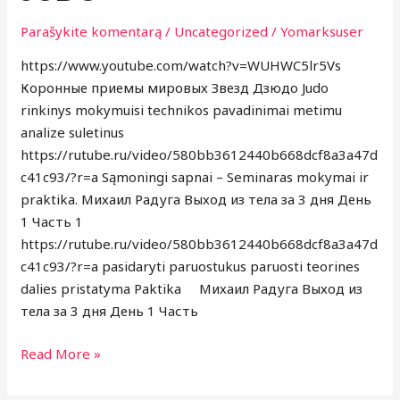
Parašykite komentarą
/
Uncategorized
/
Yomarksuser
https://www.youtube.com/watch?v=WUHWC5lr5Vs
Коронные приемы мировых Звезд Дзюдо Judo
rinkinys mokymuisi technikos pavadinimai metimu
analize suletinus
https://rutube.ru/video/580bb3612440b668dcf8a3a47d
c41c93/?r=a Sąmoningi sapnai – Seminaras mokymai ir
praktika. Михаил Радуга Выход из тела за 3 дня День
1 Часть 1
https://rutube.ru/video/580bb3612440b668dcf8a3a47d
c41c93/?r=a pasidaryti paruostukus paruosti teorines
dalies pristatyma Paktika Михаил Радуга Выход из
тела за 3 дня День 1 Часть
Read More »