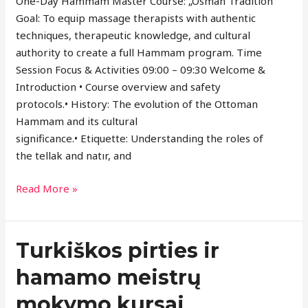
One-Day Hammam Master Course: „Osman Tradition”
Goal: To equip massage therapists with authentic
techniques, therapeutic knowledge, and cultural
authority to create a full Hammam program. Time
Session Focus & Activities 09:00 – 09:30 Welcome &
Introduction • Course overview and safety
protocols.• History: The evolution of the Ottoman
Hammam and its cultural
significance.• Etiquette: Understanding the roles of
the tellak and natır, and
Read More »
Turkiškos
Turkiškos pirties ir
pirties
hamamo meistrų
ir
hamamo
mokymo kursai