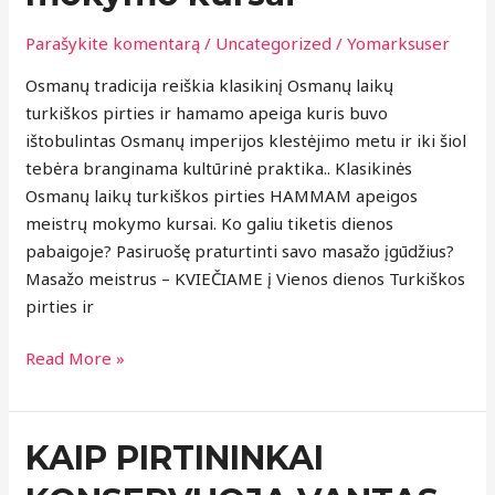
meistrų
mokymo
Parašykite komentarą
/
Uncategorized
/
Yomarksuser
kursai
Osmanų tradicija reiškia klasikinį Osmanų laikų
turkiškos pirties ir hamamo apeiga kuris buvo
ištobulintas Osmanų imperijos klestėjimo metu ir iki šiol
tebėra branginama kultūrinė praktika.. Klasikinės
Osmanų laikų turkiškos pirties HAMMAM apeigos
meistrų mokymo kursai. Ko galiu tiketis dienos
pabaigoje? Pasiruošę praturtinti savo masažo įgūdžius?
Masažo meistrus – KVIEČIAME į Vienos dienos Turkiškos
pirties ir
Read More »
KAIP
KAIP PIRTININKAI
PIRTININKAI