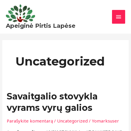
Pereiti
PAGR
prie
MEN
turinio
Apeiginė Pirtis Lapėse
Uncategorized
Savaitgalio
Savaitgalio stovykla
stovykla
vyrams vyrų galios
vyrams
vyrų
Parašykite komentarą
/
Uncategorized
/
Yomarksuser
galios