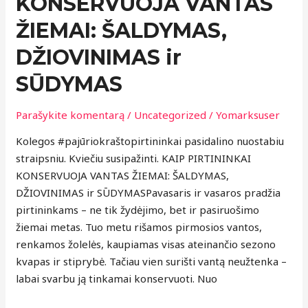
KONSERVUOJA VANTAS
KONSERVUOJA
VANTAS
ŽIEMAI: ŠALDYMAS,
ŽIEMAI:
DŽIOVINIMAS ir
ŠALDYMAS,
DŽIOVINIMAS
SŪDYMAS
ir
SŪDYMAS
Parašykite komentarą
/
Uncategorized
/
Yomarksuser
Kolegos #pajūriokraštopirtininkai pasidalino nuostabiu
straipsniu. Kviečiu susipažinti. KAIP PIRTININKAI
KONSERVUOJA VANTAS ŽIEMAI: ŠALDYMAS,
DŽIOVINIMAS ir SŪDYMASPavasaris ir vasaros pradžia
pirtininkams – ne tik žydėjimo, bet ir pasiruošimo
žiemai metas. Tuo metu rišamos pirmosios vantos,
renkamos žolelės, kaupiamas visas ateinančio sezono
kvapas ir stiprybė. Tačiau vien surišti vantą neužtenka –
labai svarbu ją tinkamai konservuoti. Nuo