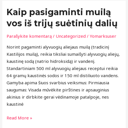
Kaip
Kaip pasigaminti muilą
pasigaminti
vos iš trijų suėtinių dalių
muilą
vos
Parašykite komentarą
/
Uncategorized
/
Yomarksuser
iš
trijų
Norint pagaminti alyvuogių aliejaus muilą (tradicinį
suėtinių
Kastilijos muilą), reikia tiksliai sumaišyti alyvuogių aliejų,
dalių
kaustinę sodą (natrio hidroksidą) ir vandenį.
Standartiniam 500 ml alyvuogių aliejaus receptui reikia
64 gramų kaustinės sodos ir 150 ml distiliuoto vandens.
Gamyba apima šiuos svarbius veiksmus: Pirmiausia
saugumas: Visada mūvėkite pirštines ir apsauginius
akinius ir dirbkite gerai vėdinamoje patalpoje, nes
kaustinė
Read More »