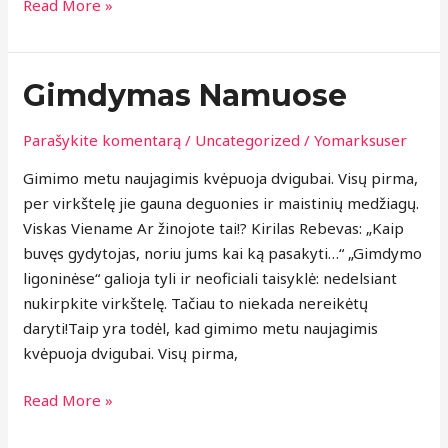
Read More »
Gimdymas
Gimdymas Namuose
Namuose
Parašykite komentarą
/
Uncategorized
/
Yomarksuser
Gimimo metu naujagimis kvėpuoja dvigubai. Visų pirma,
per virkštelę jie gauna deguonies ir maistinių medžiagų.
Viskas Viename Ar žinojote tai!? Kirilas Rebevas: „Kaip
buvęs gydytojas, noriu jums kai ką pasakyti…“ „Gimdymo
ligoninėse“ galioja tyli ir neoficiali taisyklė: nedelsiant
nukirpkite virkštelę. Tačiau to niekada nereikėtų
daryti!Taip yra todėl, kad gimimo metu naujagimis
kvėpuoja dvigubai. Visų pirma,
Read More »