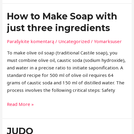
How
How to Make Soap with
to
just three ingredients
Make
Soap
Parašykite komentarą
/
Uncategorized
/
Yomarksuser
with
just
To make olive oil soap (traditional Castile soap), you
three
must combine olive oil, caustic soda (sodium hydroxide),
ingredients
and water in a precise ratio to initiate saponification. A
standard recipe for 500 ml of olive oil requires 64
grams of caustic soda and 150 ml of distilled water. The
process involves the following critical steps: Safety
Read More »
JUDO
JUDO