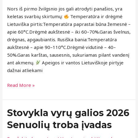
banios?
Nors iš pirmo žvilgsnio jos gali atrodyti panašios, yra
keletas svarbių skirtumų:
Temperatūra ir drėgmė
Lietuviška pirtis:Temperatūra paprastai būna žemesnė –
apie 60°C.Drėgmė aukštesnė – iki 60–70%.Garas švelnus,
drėgnas, apgaubiantis. Rusiška bania:Temperatūra
aukštesnė – apie 90–110°C.Drėgmė vidutinė – 40–
50%.Garas karštas, sausesnis, sukuriamas pilant vandenį
ant akmenų.
Apeigos ir vantos Lietuviškoje pirtyje
dažnai atliekami
Read More »
Stovykla
Stovykla vyrų galios 2026
vyrų
Senuolių troba įvadas
galios
2026