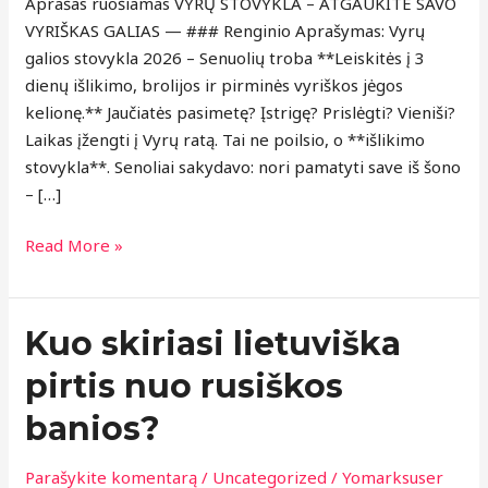
Aprašas ruošiamas VYRŲ STOVYKLA – ATGAUKITE SAVO
VYRIŠKAS GALIAS — ### Renginio Aprašymas: Vyrų
galios stovykla 2026 – Senuolių troba **Leiskitės į 3
dienų išlikimo, brolijos ir pirminės vyriškos jėgos
kelionę.** Jaučiatės pasimetę? Įstrigę? Prislėgti? Vieniši?
Laikas įžengti į Vyrų ratą. Tai ne poilsio, o **išlikimo
stovykla**. Senoliai sakydavo: nori pamatyti save iš šono
– […]
Read More »
Kuo
Kuo skiriasi lietuviška
skiriasi
pirtis nuo rusiškos
lietuviška
pirtis
banios?
nuo
rusiškos
Parašykite komentarą
/
Uncategorized
/
Yomarksuser