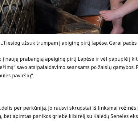
. „Tiesiog užsuk trumpam į apiginę pirtį lapėse. Garai padės 
į naują prabangią apeiginę pirtį Lapėse ir vėl papuplė į kitą
o režimą“ savo atsipalaidavimo seansams po žaislų gamybos.
aulės paviršių“.
delis per perkūniją. Jo rausvi skruostai iš linksmai rožinės
 bet apimtas panikos griebė kibirėlį su Kalėdų Senelės ek