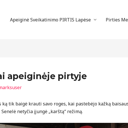
Apeiginė Sveikatinimo PIRTIS Lapėse
Pirties M
i apeiginėje pirtyje
marksuser
s ką tik baigė krauti savo roges, kai pastebėjo kažką baisa
 Senelė netyčia įjungė „karštą“ režimą.