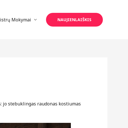
eistrų Mokymai
NAUJIENLAIŠKIS
us: jo stebuklingas raudonas kostiumas