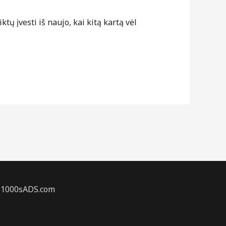
tų įvesti iš naujo, kai kitą kartą vėl
s@1000sADS.com