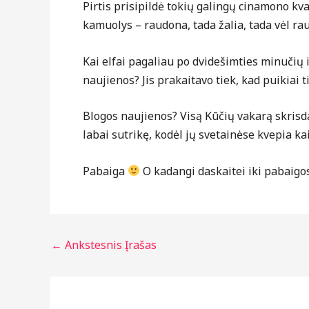
Pirtis prisipildė tokių galingų cinamono kv
kamuolys – raudona, tada žalia, tada vėl ra
Kai elfai pagaliau po dvidešimties minučių 
naujienos? Jis prakaitavo tiek, kad puikiai t
Blogos naujienos? Visą Kūčių vakarą skrisd
labai sutrikę, kodėl jų svetainėse kvepia ka
Pabaiga
O kadangi daskaitei iki pabaigos
←
Ankstesnis Įrašas