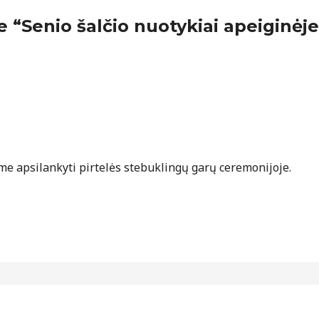
 “Senio šalčio nuotykiai apeiginėje 
me apsilankyti pirtelės stebuklingų garų ceremonijoje.