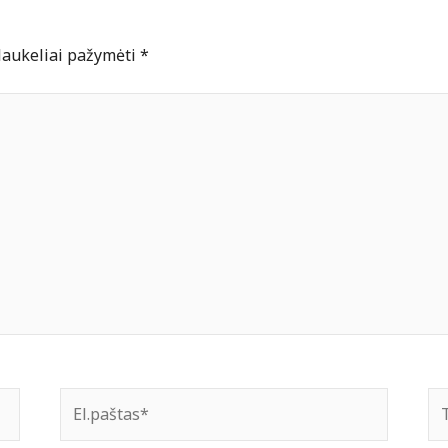
 laukeliai pažymėti
*
El.paštas*
Ti