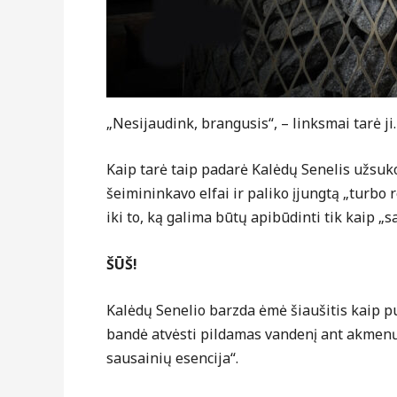
„Nesijaudink, brangusis“, – linksmai tarė ji
Kaip tarė taip padarė Kalėdų Senelis užsuko 
šeimininkavo elfai ir paliko įjungtą „turb
iki to, ką galima būtų apibūdinti tik kaip „s
ŠŪŠ!
Kalėdų Senelio barzda ėmė šiaušitis kaip pu
bandė atvėsti pildamas vandenį ant akmenų,
sausainių esencija“.