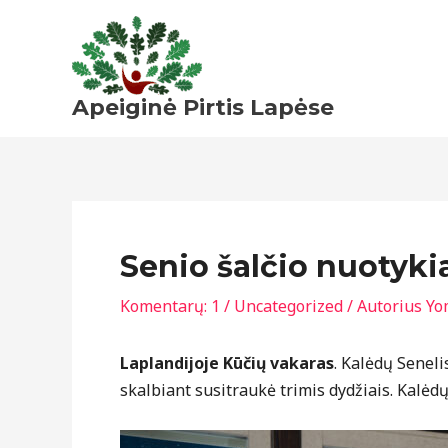
Pereiti
prie
turinio
Apeiginė Pirtis Lapėse
Senio šalčio nuotykia
Komentarų: 1
/
Uncategorized
/ Autorius
Yo
Laplandijoje Kūčių vakaras
. Kalėdų Seneli
skalbiant susitraukė trimis dydžiais. Kalėdų