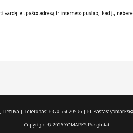
 vardą, el. pašto adresą ir interneto puslapį, kad jų nebereik
, Lietuva | Telefonas: +370 65620506 | El. Pastas: yomark
Copyright © 2026 YOMARKS Renginiai