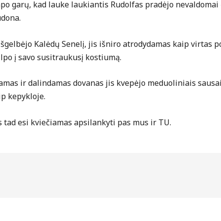
apo garų, kad lauke laukiantis Rudolfas pradėjo nevaldomai č
udona.
išgelbėjo Kalėdų Senelį, jis išniro atrodydamas kaip virtas
ilpo į savo susitraukusį kostiumą.
amas ir dalindamas dovanas jis kvepėjo meduoliniais sausai
ip kepykloje.
 tad esi kviečiamas apsilankyti pas mus ir TU.