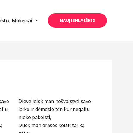
eistrų Mokymai
NAUJIENLAIŠKIS
savo
Dieve leisk man nešvaistyti savo
aliu
laiko ir dėmesio ten kur negaliu
nieko pakeisti,
ką
Duok man drąsos keisti tai ką