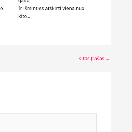
galiu,
uo
Ir išminties atskirti viena nuo
kito…
Kitas Įrašas
→