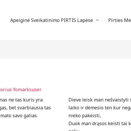
Apeiginė Sveikatinimo PIRTIS Lapėse
Pirties M
torius
Yomarksuser
nas ne tas kuris yra
Dieve leisk man nešvaistyti 
gas, bet svarbiausia tas
laiko ir dėmesio ten kur neg
 mato savo galias.
nieko pakeisti,
Duok man drąsos keisti tai 