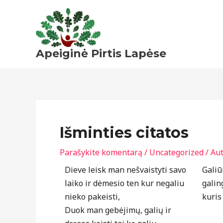
Pereiti
prie
turinio
Apeiginė Pirtis Lapėse
Išminties citatos
Parašykite komentarą
/
Uncategorized
/ Au
Dieve leisk man nešvaistyti savo
Galiū
laiko ir dėmesio ten kur negaliu
galin
nieko pakeisti,
kuris
Duok man gebėjimų, galių ir