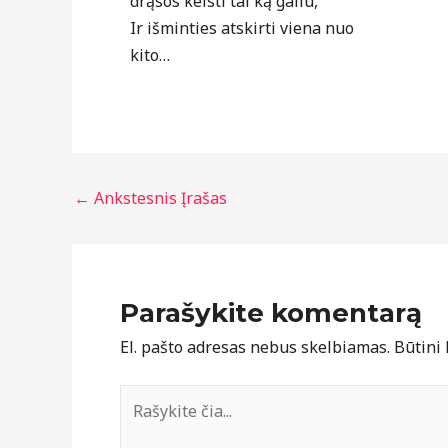
drąsos keisti tai ką galiu,
Ir išminties atskirti viena nuo
kito…
←
Ankstesnis Įrašas
Parašykite komentarą
El. pašto adresas nebus skelbiamas.
Būtini
Rašykite
čia...