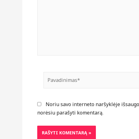
Pavadinimas*
Noriu savo interneto naršyklėje išsaugoti
norėsiu parašyti komentarą.