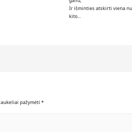
galiu,
Ir išminties atskirti viena n
kito…
 laukeliai pažymėti
*