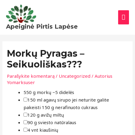
Pereiti
PAG
prie
MEN
turinio
Apeiginė Pirtis Lapėse
Morkų Pyragas –
Seikuoliškas???
Parašykite komentarą
/
Uncategorized
/ Autorius
Yomarksuser
▢
▢
▢
▢
▢
▢
▢
▢
▢
▢
▢
▢
550
g
morkų
~5 didelės
150
ml
agavų sirupo
jei neturite galite
pakeisti 150 g nerafinuoto cukraus
120
g
avižų miltų
90
g
sviesto
natūralaus
4
vnt
kiaušinių