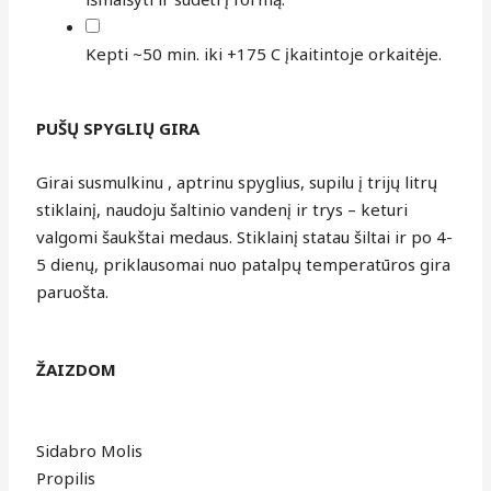
Kepti ~50 min. iki +175 C įkaitintoje orkaitėje.
PUŠŲ SPYGLIŲ GIRA
Girai susmulkinu , aptrinu spyglius, supilu į trijų litrų
stiklainį, naudoju šaltinio vandenį ir trys – keturi
valgomi šaukštai medaus. Stiklainį statau šiltai ir po 4-
5 dienų, priklausomai nuo patalpų temperatūros gira
paruošta.
ŽAIZDOM
Sidabro Molis
Propilis