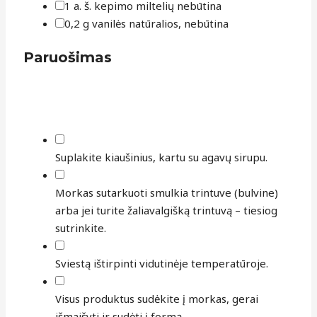
1
a. š.
kepimo miltelių
nebūtina
0,2
g
vanilės
natūralios, nebūtina
Paruošimas
Suplakite kiaušinius, kartu su agavų sirupu.
Morkas sutarkuoti smulkia trintuve (bulvine)
arba jei turite žaliavalgišką trintuvą – tiesiog
sutrinkite.
Sviestą ištirpinti vidutinėje temperatūroje.
Visus produktus sudėkite į morkas, gerai
išmaišyti ir sudėti į formą.