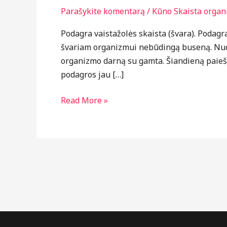
Parašykite komentarą
/
Kūno Skaista orga
podagros
Podagra vaistažolės skaista (švara). Podag
švariam organizmui nebūdingą buseną. Nuo 
organizmo darną su gamta. Šiandieną paiešk
podagros jau […]
Read More »