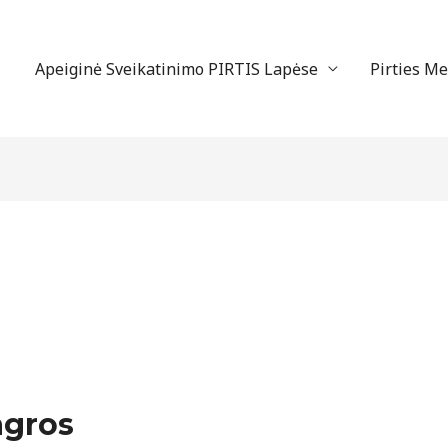
Apeiginė Sveikatinimo PIRTIS Lapėse
Pirties M
agros