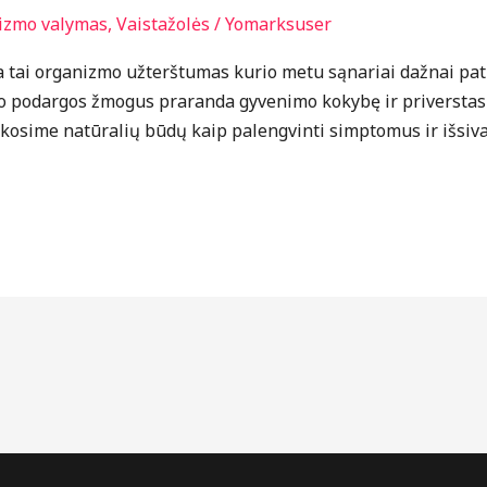
nizmo valymas
,
Vaistažolės
/
Yomarksuser
ra tai organizmo užterštumas kurio metu sąnariai dažnai pat
podargos žmogus praranda gyvenimo kokybę ir priverstas gry
osime natūralių būdų kaip palengvinti simptomus ir išsival