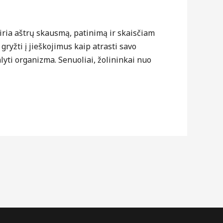
iria aštrų skausmą, patinimą ir skaisčiam
žti į jieškojimus kaip atrasti savo
yti organizma. Senuoliai, žolininkai nuo