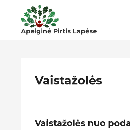
Pereiti
prie
turinio
Apeiginė Pirtis Lapėse
Vaistažolės
Vaistažolės
Vaistažolės nuo pod
nuo