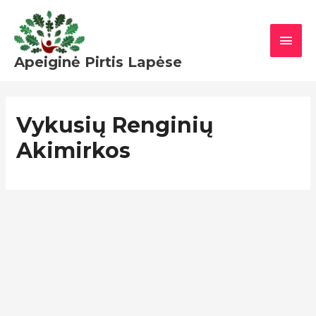
Pereiti
PAGR
prie
MEN
turinio
Apeiginė Pirtis Lapėse
Vykusių Renginių
Akimirkos