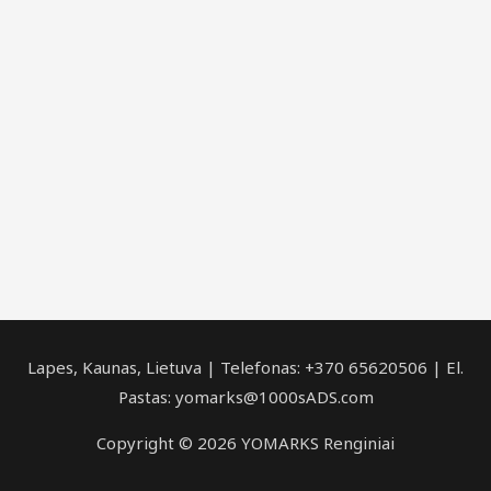
Lapes, Kaunas, Lietuva | Telefonas: +370 65620506 | El.
Pastas: yomarks@1000sADS.com
Copyright © 2026 YOMARKS Renginiai