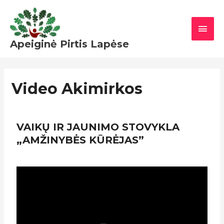
Pereiti
PAGR
prie
MEN
turinio
Apeiginė Pirtis Lapėse
Video Akimirkos
VAIKŲ IR JAUNIMO STOVYKLA
„AMŽINYBĖS KŪRĖJAS”