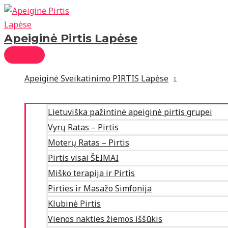
PAGRINDINIS
Pereiti
MENIU
prie
turinio
Apeiginė Pirtis Lapėse
Apeiginė Sveikatinimo PIRTIS Lapėse
Lietuviška pažintinė apeiginė pirtis grupei
Vyrų Ratas – Pirtis
Moterų Ratas – Pirtis
Pirtis visai ŠEIMAI
Miško terapija ir Pirtis
Pirties ir Masažo Simfonija
Klubinė Pirtis
Vienos nakties žiemos iššūkis