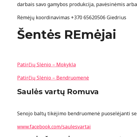
darbais savo gamybos produkcija, pavėsinėmis arba p
Rėmėjų koordinavimas +370 65620506 Giedrius
Šentės REmėjai
Patirčių Slėnio – Mokykla
Patirčių Slėnio – Bendruomenė
Saulės vartų Romuva
Senojo baltų tikėjimo bendruomenė puoselėjanti senąs
www.facebook.com/saulesvartai