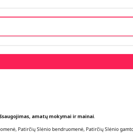
o išsaugojimas, amatų mokymai ir mainai
.
omenė, Patirčių Slėnio bendruomenė, Patirčių Slėnio gamto