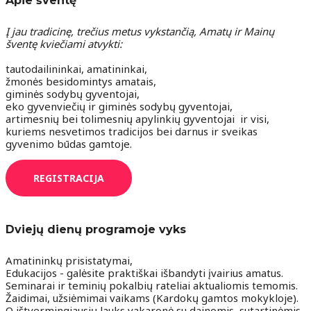
Apie šventę
Į jau tradicinę, trečius metus vykstančią, Amatų ir Mainų
šventę kviečiami atvykti:
tautodailininkai, amatininkai,
žmonės besidomintys amatais,
giminės sodybų gyventojai,
eko gyvenviečių ir giminės sodybų gyventojai,
artimesnių bei tolimesnių apylinkių gyventojai ir visi,
kuriems nesvetimos tradicijos bei darnus ir sveikas
gyvenimo būdas gamtoje.
REGISTRACIJA
Dviejų dienų programoje vyks
Amatininkų prisistatymai,
Edukacijos - galėsite praktiškai išbandyti įvairius amatus.
Seminarai ir teminių pokalbių rateliai aktualiomis temomis.
Žaidimai, užsiėmimai vaikams (Kardokų gamtos mokykloje).
O ištvermingiausių lauks vakaronė su dainomis, sutartinėmis