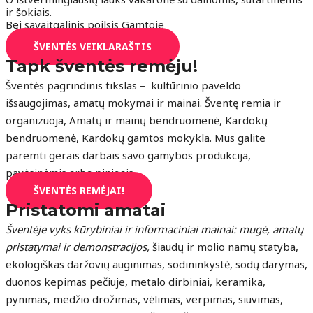
ir šokiais.
Bei savaitgalinis poilsis Gamtoje
ŠVENTĖS VEIKLARAŠTIS
Tapk šventės remėju!
Šventės pagrindinis tikslas – kultūrinio paveldo
išsaugojimas, amatų mokymai ir mainai. Šventę remia ir
organizuoja, Amatų ir mainų bendruomenė, Kardokų
bendruomenė, Kardokų gamtos mokykla. Mus galite
paremti gerais darbais savo gamybos produkcija,
pavėsinėmis arba pinigais.
ŠVENTĖS REMĖJAI!
Pristatomi amatai
Šventėje vyks kūrybiniai ir informaciniai mainai:
mugė, amatų
pristatymai ir demonstracijos,
šiaudų ir molio namų statyba,
ekologiškas daržovių auginimas, sodininkystė, sodų darymas,
duonos kepimas pečiuje, metalo dirbiniai, keramika,
pynimas, medžio drožimas, vėlimas, verpimas, siuvimas,