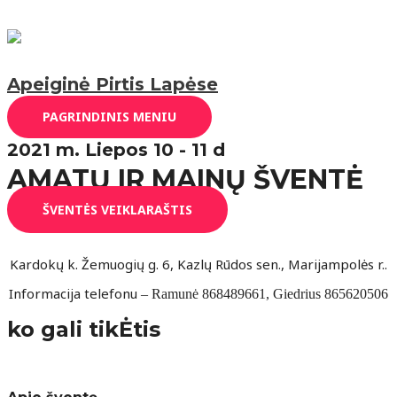
Pereiti prie turinio
Apeiginė Pirtis Lapėse
PAGRINDINIS MENIU
2021 m. Liepos 10 - 11 d
AMATŲ IR MAINŲ ŠVENTĖ
ŠVENTĖS VEIKLARAŠTIS
Kardokų k. Žemuogių g. 6, Kazlų Rūdos sen., Marijampolės r..
Informacija telefonu
–
Ramunė 868489661, Giedrius 865620506
ko gali tikĖtis